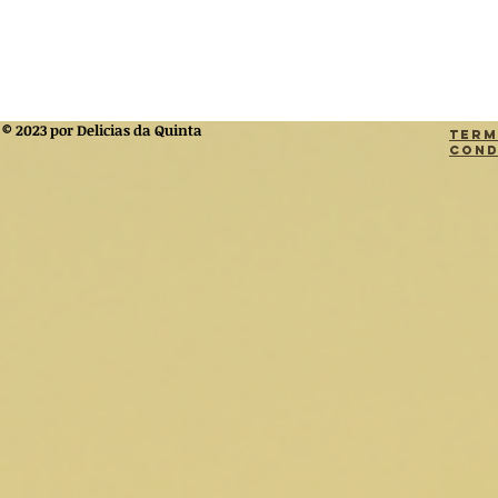
© 2023 por Delicias da Quinta
Term
Cond