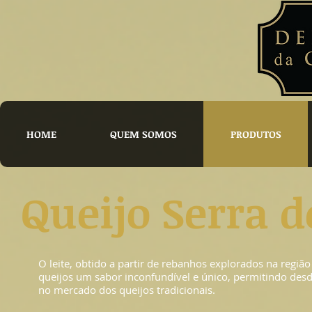
HOME
QUEM SOMOS
PRODUTOS
Queijo Serra 
O leite, obtido a partir de rebanhos explorados na região
queijos um sabor inconfundível e único, permitindo desd
no mercado dos queijos tradicionais.