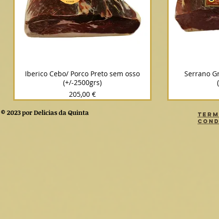
Iberico Cebo/ Porco Preto sem osso
Serrano G
(+/-2500grs)
Prix
205,00 €
© 2023 por Delicias da Quinta
Term
Cond