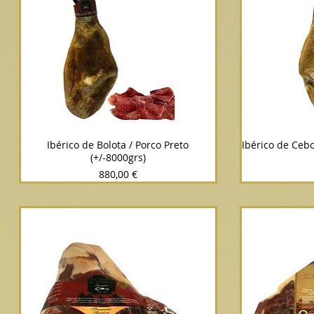
Ibérico de Bolota / Porco Preto
Ibérico de Cebo
(+/-8000grs)
Prix
880,00 €