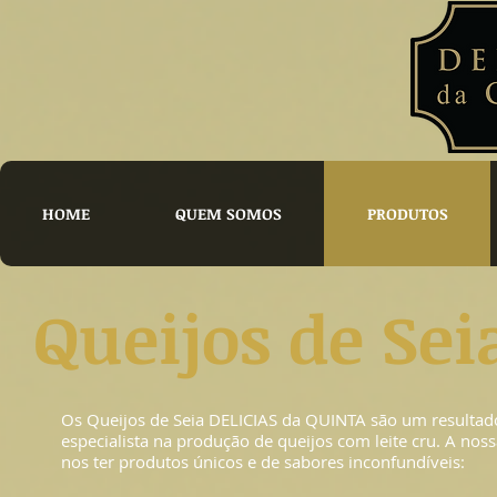
HOME
QUEM SOMOS
PRODUTOS
Queijos de Sei
Os Queijos de Seia DELICIAS da QUINTA são um resultado
especialista na produção de queijos com leite cru. A nos
nos ter produtos únicos e de sabores inconfundíveis: