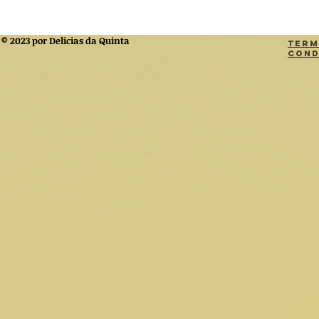
© 2023 por Delicias da Quinta
Term
Cond